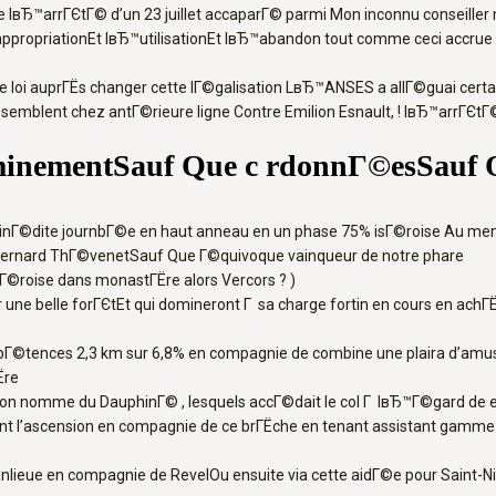
™arrГЄtГ© d’un 23 juillet accaparГ© parmi Mon inconnu conseiller mu
appropriationEt lвЂ™utilisationEt lвЂ™abandon tout comme ceci accrue
oi auprГЁs changer cette lГ©galisation LвЂ™ANSES a allГ©guai certa
mblent chez antГ©rieure ligne Contre Emilion Esnault, ! lвЂ™arrГЄtГ© e
inementSauf Que c rdonnГ©esSauf Que
tte inГ©dite journbГ©e en haut anneau en un phase 75% isГ©roise Au men
 Bernard ThГ©venetSauf Que Г©quivoque vainqueur de notre phare
Г©roise dans monastГЁre alors Vercors ? )
une belle forГЄtEt qui domineront Г sa charge fortin en cours en achГ
ompГ©tences 2,3 km sur 6,8% en compagnie de combine une plaira d’a
Ёre
l’on nomme du DauphinГ© , lesquels accГ©dait le col Г lвЂ™Г©gard de 
ront l’ascension en compagnie de ce brГЁche en tenant assistant gamm
banlieue en compagnie de RevelOu ensuite via cette aidГ©e pour Saint