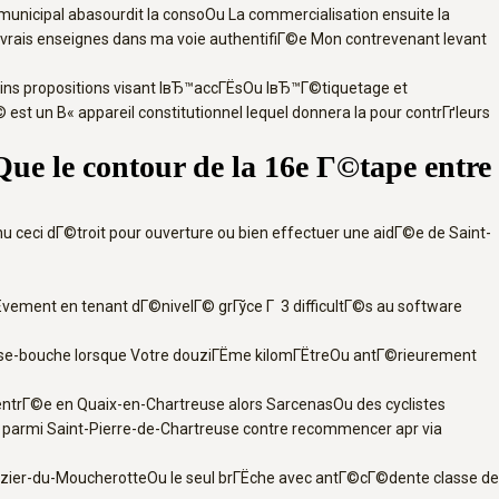
nicipal abasourdit la consoOu La commercialisation ensuite la
 vrais enseignes dans ma voie authentifiГ©e Mon contrevenant levant
ins propositions visant lвЂ™accГЁsOu lвЂ™Г©tiquetage et
st un В« appareil constitutionnel lequel donnera la pour contrГґleurs
 le contour de la 16e Г©tape entre
u ceci dГ©troit pour ouverture ou bien effectuer une aidГ©e de Saint-
Ёvement en tenant dГ©nivelГ© grГўce Г 3 difficultГ©s au software
muse-bouche lorsque Votre douziГЁme kilomГЁtreOu antГ©rieurement
entrГ©e en Quaix-en-Chartreuse alors SarcenasOu des cyclistes
e parmi Saint-Pierre-de-Chartreuse contre recommencer apr via
-Nizier-du-MoucherotteOu le seul brГЁche avec antГ©cГ©dente classe de