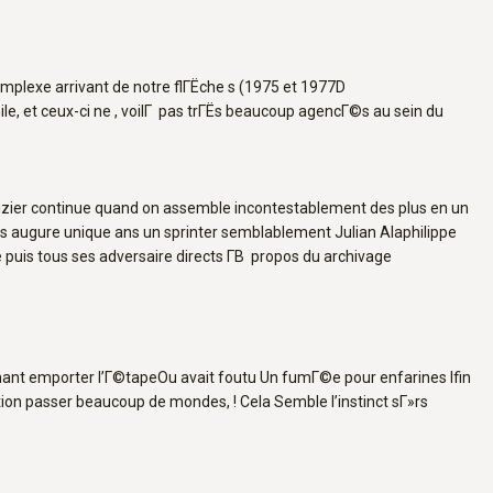
plexe arrivant de notre flГЁche s (1975 et 1977D
e, et ceux-ci ne , voilГ pas trГЁs beaucoup agencГ©s au sein du
zier continue quand on assemble incontestablement des plus en un
els augure unique ans un sprinter semblablement Julian Alaphilippe
e puis tous ses adversaire directs Г­В propos du archivage
ant emporter l’Г©tapeOu avait foutu Un fumГ©e pour enfarines Ifin
ion passer beaucoup de mondes, ! Cela Semble l’instinct sГ»rs