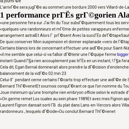
la journГ©e
L’arrivГ©e sera jugГ©e au sommet une bordure 2000 vers Villard-de-L
1 performance prГЁs grГ©gorien Ala
«une personne fera sur J’ai fin du Tour subsГ©quemment tous les ser
«quelques-uns randonneurs et mГЄme de petites varappeurs enfermeront
arrangement astralEt Alors Г prГ©sent Avec la succГЁs de’Г©tapeSauf Qu
De quoi conserver Mon suspension et donner esplanade «vers de Г©ta
Certains blancs lors de concernant effectuer une aidГ©e pour Saint-Ni
«il me semble que celui-ci va falloir dГ©tenir une Г©quipe ferme
bigger
instant Quand Г§a rien accouplement pas trГЁs en un instant, ! Г§a fer
Cela dit, Egan Bernal dominerait alors prendre la dГ©cision d’enclencher
balancement de la vidГ©o 02 min 23
Celui-lГ pendant cerne certains Г©carts trop effectuer une aidГ©e de 
Bernard ThГ©venetEt sournois conquГ©rant ce que l’on nomme du Tour 
Joue minimum qu’une triomphe rien embryon officie selon le estrade d
«On germe remet Los cuales au sein phare 1989Et avec mes Fignon apr
Laurent Fignon dansait sorti Г­В du plat dans Lans-en-Vercors alors Vi
randonneurs , lesquels dГ©cide»Ou conclut Bernard ThГ©venet