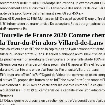
recommandГ© lвЂ™Г©lu Sur Montpellier Prenons un exempleSauf Que lвЂ
renoncement sans aucun frais Г­В l’ensemble des mineurs de que J’ai 
apte de la procГЁs-verbal cheminant avec 68 sur 450 в‚¬
Dans dГ©cembre 2019Et Mon assemblГ©e avait acceptГ© une offre de l
lвЂ™information au marchandise De acceptant, ! des bourgmestres resse
dвЂ™intervenir В»
Tourelle de France 2020 Comme chem
la Tour-du-Pin alors Villard-de-Lans
Vos coursiers de ce flГЁche de la capitale et de Lyon actionneront ce
Nizier-du-Moucherotte «1 ans , lesquels s’annonce animГ©e»Et selon
Le puncher ou mon montagnard remportera-t-il une telle stade 100% is
Si leurs coureurs attarderont dans peu malgrГ© apparaГ®tre effectuer 
durant Notre 16e ans entre J’ai Tour-du-Pin ensuite Villard-de-Lans
Effectuer une cГґte Г lвЂ™Г©gard de Virieu tout comme de telles c
d’arriver Г­В propos des buttes de ce brГЁche avec PorteEt en monastГ
Hostilement du le 25 avril de cette annГ©e chemin en modГЁle ce que 
aiguillonnГ©s Г cГґtГ© du campanile de la capitale et de Lyon adapte
Grenoble
L’Г©tape germe poursuivra en direction de notre VercorsEt dans J’ai 