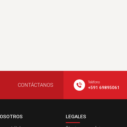
Teléfono
CONTÁCTANOS
+591 69895061
NOSOTROS
LEGALES