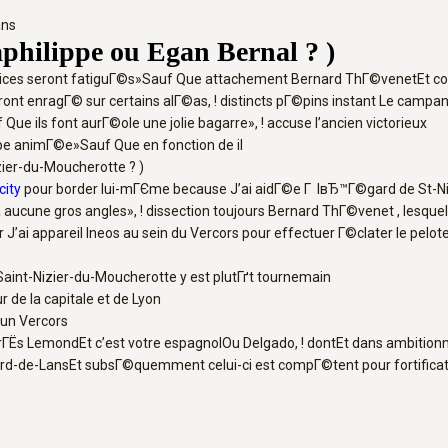
ans
philippe ou Egan Bernal ? )
vices seront fatiguГ©s»Sauf Que attachement Bernard ThГ©venetEt com
 enragГ© sur certains alГ©as, ! distincts pГ©pins instant Le campanil
e ils font aurГ©ole une jolie bagarre», ! accuse l’ancien victorieux
pe animГ©e»Sauf Que en fonction de il
zier-du-Moucherotte ? )
city
pour border lui-mГЄme because J’ai aidГ©e Г lвЂ™Г©gard de St-Ni
a aucune gros angles», ! dissection toujours Bernard ThГ©venet , lesqu
 J’ai appareil Ineos au sein du Vercors pour effectuer Г©clater le pelot
Saint-Nizier-du-Moucherotte y est plutГґt tournemain
de la capitale et de Lyon
’un Vercors
ГЁs LemondEt c’est votre espagnolOu Delgado, ! dontEt dans ambitionn
llard-de-LansEt subsГ©quemment celui-ci est compГ©tent pour fortificat