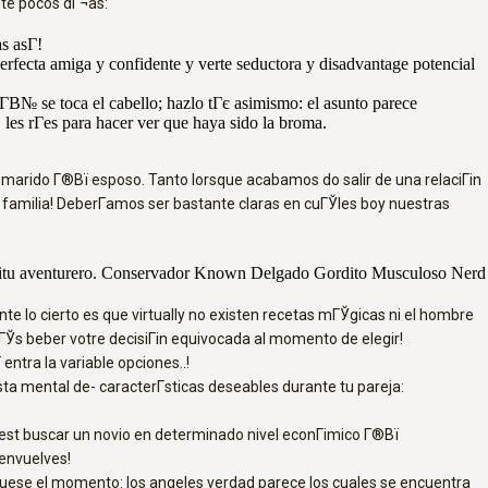
ante pocos dГ¬as:
s asГ­!
rfecta amiga y confidente y verte seductora y disadvantage potencial
Г­В№ se toca el cabello; hazlo tГє asimismo: el asunto parece
es rГ­es para hacer ver que haya sido la broma.
marido Г®Вї esposo. Tanto lorsque acabamos do salir de una relaciГіn
a familia! DeberГ­amos ser bastante claras en cuГЎles boy nuestras
Г­ritu aventurero. Conservador Known Delgado Gordito Musculoso Nerd
te lo cierto es que virtually no existen recetas mГЎgicas ni el hombre
ГЎs beber votre decisiГіn equivocada al momento de elegir!
ntra la variable opciones..!
sta mental de- caracterГ­sticas deseables durante tu pareja:
 best buscar un novio en determinado nivel econГіmico Г®Вї
senvuelves!
 fuese el momento: los angeles verdad parece los cuales se encuentra