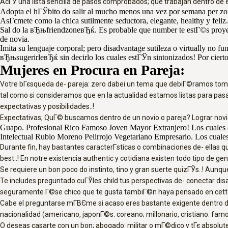
AcГЎ una lista sencilla de pasos comprobados; que trabajan dentro de el 
Adopta el hГЎbito do salir al mucho menos una vez por semana per zon
AsГєmete como la chica sutilmente seductora, elegante, healthy y feliz
Sal do la вЂњfriendzoneвЂќ. Es probable que number te estГ©s proyect
de novia.
Imita su lenguaje corporal; pero disadvantage sutileza o virtually no 
вЂњsugerirleвЂќ sin decirlo los cuales estГЎn sintonizados! Por cierto
Mujeres en Procura en Pareja:
Votre bГєsqueda de- pareja: zero dabei un tema que debiГ©ramos tomar
tal como si consideramos que en la actualidad estamos listas para pasa
expectativas y posibilidades..!
Expectativas; QuГ© buscamos dentro de un novio o pareja? Lograr novio
Guapo. Profesional Rico Famoso Joven Mayor Extranjero! Los cuales a
Intelectual Rubio Moreno Pelirrojo Vegetariano Empresario. Los cuale
Durante fin, hay bastantes caracterГ­sticas o combinaciones de- ellas q
best..! En notre existencia authentic y cotidiana existen todo tipo d
Se requiere un bon poco do instinto, tino y gran suerte quizГЎs..! Aunqu
Te includes preguntado cuГЎles child tus perspectivas de- conectar disad
seguramente Г©se chico que te gusta tambiГ©n haya pensado en cette
Cabe el preguntarse mГ­ВЄme si acaso eres bastante exigente dentro de 
nacionalidad (americano, japonГ©s: coreano; millonario, cristiano: famos
O deseas casarte con un bon; abogado: militar o mГ©dico y tГє absolut