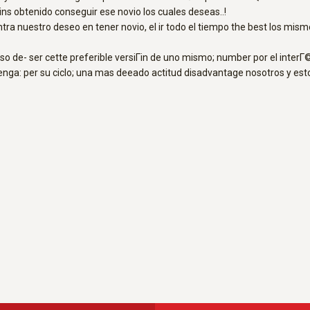
ins obtenido conseguir ese novio los cuales deseas..!
 nuestro deseo en tener novio, el ir todo el tiempo the best los mismos
eso de- ser cette preferible versiГіn de uno mismo; number por el interГ
nga: per su ciclo; una mas deeado actitud disadvantage nosotros y esto, 