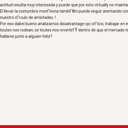
actitud resulta muy interesada y puede que por esto virtually no mainta
El llevar la costumbre monГіtona tambiГ©n puede seguir atentando contra
nuestro cГ­rculo de amistades..!
Por eso dabei bueno analizarnos disadvantage ojo crГ­tico; trabajar en 
toutes nos rodean; se toutes nos revertirГЎ dentro de que el mercado te
hallarse junto a alguien feliz?