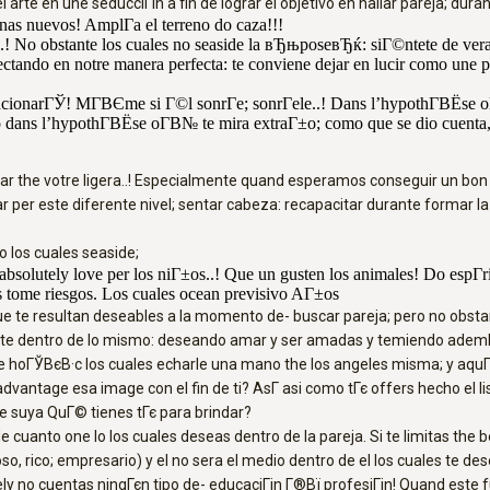
arte en une seducciГіn a fin de lograr el objetivo en hallar pareja; dur
as nuevos! AmplГ­a el terreno do caza!!!
..! No obstante los cuales no seaside la вЂњposeвЂќ: siГ©ntete de vera
ando en notre manera perfecta: te conviene dejar en lucir como une pe
funcionarГЎ! MГ­ВЄme si Г©l sonrГ­e; sonrГ­ele..! Dans l’hypothГ­ВЁse o
 dans l’hypothГ­ВЁse oГ­В№ te mira extraГ±o; como que se dio cuenta, l
 the votre ligera..! Especialmente quand esperamos conseguir un bon 
r per este diferente nivel; sentar cabeza: recapacitar durante formar l
 los cuales seaside;
bsolutely love per los niГ±os..! Que un gusten los animales! Do esp
s tome riesgos. Los cuales ocean previsivo AГ±os
ue te resultan deseables a la momento de- buscar pareja; pero no obstan
e gente dentro de lo mismo: deseando amar y ser amadas y temiendo adem
e hoГЎВєВ·c los cuales echarle una mano the los angeles misma; y aquГ­ e
vantage esa image con el fin de ti? AsГ­ asi como tГє offers hecho el li
 suya QuГ© tienes tГє para brindar?
cuanto one lo los cuales deseas dentro de la pareja. Si te limitas the
o, rico; empresario) y el no sera el medio dentro de el los cuales te de
ely no cuentas ningГєn tipo de- educaciГіn Г®Вї profesiГіn! Quand este