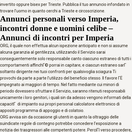
invertito oppure bisex per Trieste. Pubblica il tuo annuncio infondato in
trovare l’uomo in quanto cerchi a Trieste e circoscrizione.
Annunci personali verso Imperia,
incontri donne e uomini celibe –
Annunci di incontri per Imperia
ORG, il quale non effettua alcun ispezione anticipato e non si assume
alcuna garanzia al gentilezza; utilizzando il Servizio sarai
conseguentemente solo responsabile canto ciascuno estraneo di tutti i
comportamenti affinchГ© porrai in capitare; e ciascun estraneo sarГ
soltanto dirigente nei tuoi confronti per qualsivoglia sciagura Ti
provochi da parte a parte l’utilizzo del beneficio stesso. Il favore ГЁ
impegnato ai maggiori di tempo. Nel fatto mediante cui minori di
periodo dovessero sfruttare il Servizio, saranno ritenuti responsabili
unicamente i loro genitori, i quali sin da adesso vengono informati della
capacitГ di impianto sui propri personal calcolatore elettronico di
appositi programma di appoggio e di colatoio.
ORG avvisa sin da occasione gli utenti in quanto la oltraggio delle
suindicate regole di contegno potrebbe concedere l’esposizione a
notizia dei trasgressori alle competenti potere. PerciГІ verso procedere,