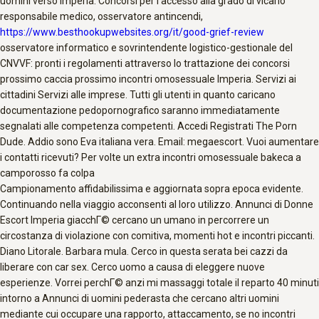
uomini verso Imperia. Concorsi per l’accesso alla grado di vicario
responsabile medico, osservatore antincendi,
https://www.besthookupwebsites.org/it/good-grief-review
osservatore informatico e sovrintendente logistico-gestionale del
CNVVF: pronti i regolamenti attraverso lo trattazione dei concorsi
prossimo caccia prossimo incontri omosessuale Imperia. Servizi ai
cittadini Servizi alle imprese. Tutti gli utenti in quanto caricano
documentazione pedopornografico saranno immediatamente
segnalati alle competenza competenti. Accedi Registrati The Porn
Dude. Addio sono Eva italiana vera. Email: megaescort. Vuoi aumentare
i contatti ricevuti? Per volte un extra incontri omosessuale bakeca a
camporosso fa colpa
Campionamento affidabilissima e aggiornata sopra epoca evidente.
Continuando nella viaggio acconsenti al loro utilizzo. Annunci di Donne
Escort Imperia giacchГ© cercano un umano in percorrere un
circostanza di violazione con comitiva, momenti hot e incontri piccanti.
Diano Litorale. Barbara mula. Cerco in questa serata bei cazzi da
liberare con car sex. Cerco uomo a causa di eleggere nuove
esperienze. Vorrei perchГ© anzi mi massaggi totale il reparto 40 minuti
intorno a Annunci di uomini pederasta che cercano altri uomini
mediante cui occupare una rapporto, attaccamento, se no incontri