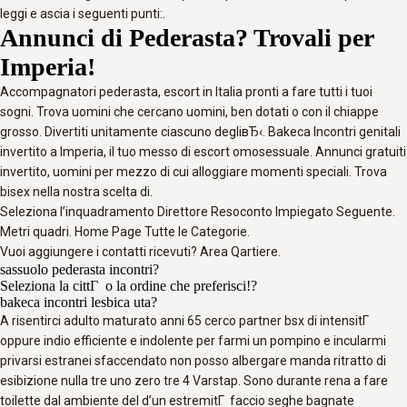
leggi e ascia i seguenti punti:.
Annunci di Pederasta? Trovali per
Imperia!
Accompagnatori pederasta, escort in Italia pronti a fare tutti i tuoi
sogni. Trova uomini che cercano uomini, ben dotati o con il chiappe
grosso. Divertiti unitamente ciascuno degliвЂ‹. Bakeca Incontri genitali
invertito a Imperia, il tuo messo di escort omosessuale. Annunci gratuiti
invertito, uomini per mezzo di cui alloggiare momenti speciali. Trova
bisex nella nostra scelta di.
Seleziona l’inquadramento Direttore Resoconto Impiegato Seguente.
Metri quadri. Home Page Tutte le Categorie.
Vuoi aggiungere i contatti ricevuti? Area Qartiere.
sassuolo pederasta incontri?
Seleziona la cittГ o la ordine che preferisci!?
bakeca incontri lesbica uta?
A risentirci adulto maturato anni 65 cerco partner bsx di intensitГ
oppure indio efficiente e indolente per farmi un pompino e incularmi
privarsi estranei sfaccendato non posso albergare manda ritratto di
esibizione nulla tre uno zero tre 4 Varstap. Sono durante rena a fare
toilette dal ambiente del d’un estremitГ faccio seghe bagnate