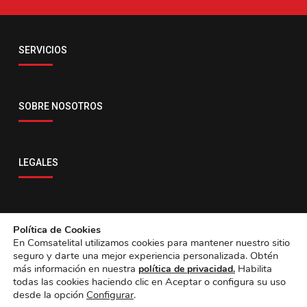
Email
SERVICIOS
servicio@comsatelital.com.bo
SOBRE NOSOTROS
LEGALES
CONTACTO
Política de Cookies
En Comsatelital utilizamos cookies para mantener nuestro sitio
seguro y darte una mejor experiencia personalizada. Obtén
más información en nuestra
Habilita
política de privacidad.
todas las cookies haciendo clic en Aceptar o configura su uso
desde la opción
Configurar
.