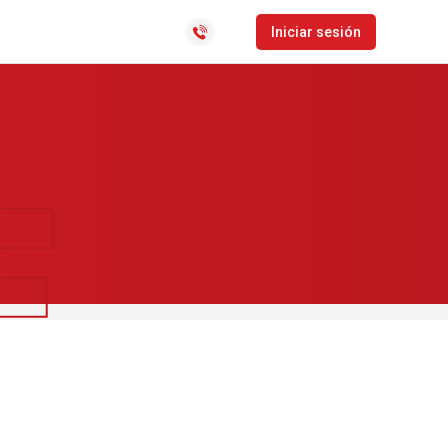
CLocator
Iniciar sesión
Software de gestión de
distribución y última milla
Bolsa de empleo