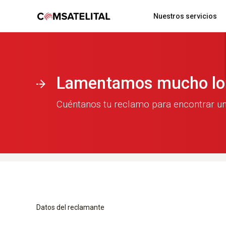
Nuestros servicios
Acerca de comsatelital
Localización y monitoreo vehicular
Lamentamos mucho lo
Cuéntanos tu reclamo para encontrar un
Datos del reclamante