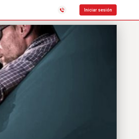
CLocator
Iniciar sesión
Software de gestión de
distribución y última milla
Bolsa de empleo