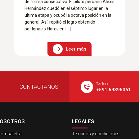
de forma consecutiva. El piloto peruano Alexis
Hernández quedó en el séptimo lugar en la
última etapa y ocupó la octava posición en la
general. Así, repitió el logro obtenido
por Ignacio Flores en […]
Leer más
Teléfono
CONTÁCTANOS
+591 69895061
NOSOTROS
LEGALES
omsatelital
Términos y condiciones