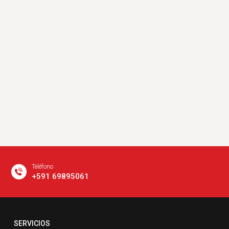
Teléfono
+591 69895061
Email
SERVICIOS
servicio@comsatelital.com.bo