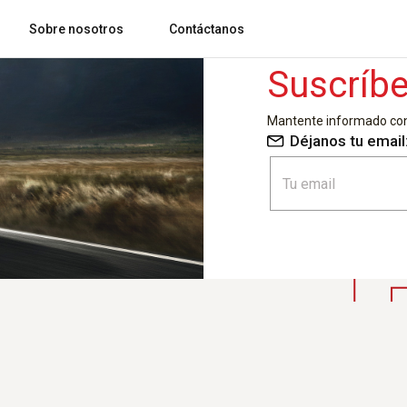
Sobre nosotros
Contáctanos
Suscríbe
Mantente informado con 
Blog comsatelital
Rastreo, control y gestión de flotas y rutas
Preguntas frecuentes
Déjanos tu email