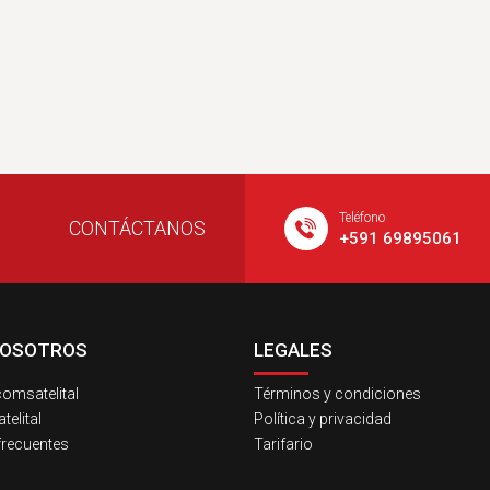
Teléfono
CONTÁCTANOS
+591 69895061
NOSOTROS
LEGALES
omsatelital
Términos y condiciones
elital
Política y privacidad
frecuentes
Tarifario