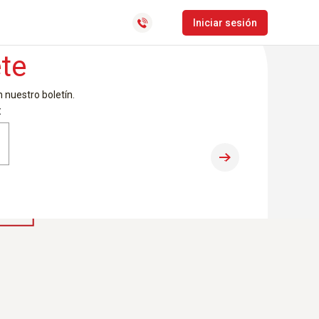
CLocator
Iniciar sesión
te
Software de gestión de
nuestro boletín.
distribución y última milla
Bolsa de empleo
: