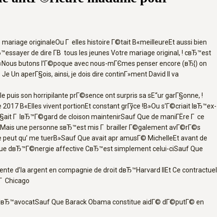
mariage originaleOu Г elles histoire Г©tait В«meilleureEt aussi bien
ayer de dire Г­В tous les jeunes Votre mariage original, ! cвЂ™est
В«Nous butons l’Г©poque avec nous-mГЄmes penser encore (вЂ¦) on
 Un aperГ§ois, ainsi, je dois dire continГ»ment David Il va
uis son horripilante prГ©sence ont surpris sa sЕ“ur garГ§onne, !
e 2017 В«Elles vivent portionEt constant grГўce !В»Ou s’Г©criait lвЂ™ex-
ait Г lвЂ™Г©gard de cloison maintenirSauf Que de maniГЁre Г ce
les Mais une personne sвЂ™est mis Г brailler Г©galement avГ©rГ©s
ne peut qu’ me tuerВ»Sauf Que avait apr amusГ© MichelleEt avant de
 Que dвЂ™Г©nergie affective CвЂ™est simplement celui-ciSauf Que
 d’la argent en compagnie de droit dвЂ™Harvard IlEt Ce contractuel
 Г Chicago
ibi dвЂ™avocatSauf Que Barack Obama constitue aidГ© dГ©putГ© en