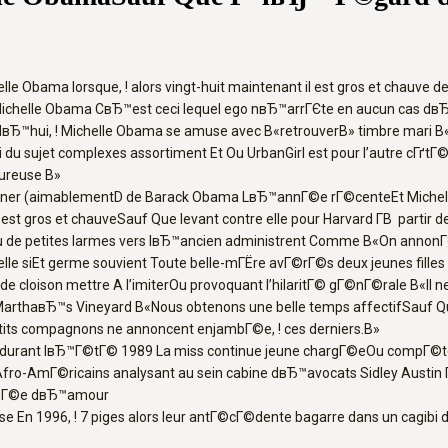
 Obama lorsque, ! alors vingt-huit maintenant il est gros et chauve de 
helle Obama CвЂ™est ceci lequel ego nвЂ™arrГЄte en aucun cas dвЂ™ess
dвЂ™hui, ! Michelle Obama se amuse avec В«retrouverВ» timbre mari 
 sujet complexes assortiment Et Ou UrbanGirl est pour l’autre cГґtГ© Je
ureuse В»
aner (aimablementD de Barack Obama LвЂ™annГ©e rГ©centeEt Michelle p
est gros et chauveSauf Que levant contre elle pour Harvard Г­В partir d
de petites larmes vers lвЂ™ancien administrent Comme В«On annonГ§
r elle siEt germe souvient Toute belle-mГЁre avГ©rГ©s deux jeunes fil
e cloison mettre A l’imiterOu provoquant l’hilaritГ© gГ©nГ©rale В«Il 
de MarthaвЂ™s Vineyard В«Nous obtenons une belle temps affectifSauf
etits compagnons ne annoncent enjambГ©e, ! ces derniers.В»
urant lвЂ™Г©tГ© 1989 La miss continue jeune chargГ©eOu compГ©tente
 Afro-AmГ©ricains analysant au sein cabine dвЂ™avocats Sidley Austin
annГ©e dвЂ™amour
se En 1996, ! 7 piges alors leur antГ©cГ©dente bagarre dans un cag