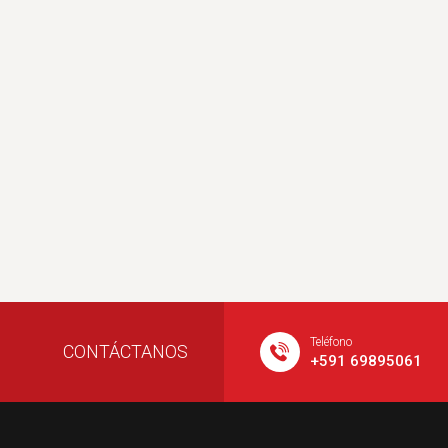
Teléfono
CONTÁCTANOS
+591 69895061